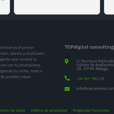
el
día
 he
ara
 el
ra
son
TOPdigital consulting
stá
entinel es el primer
.
rrobo, alarma y localizador
ado
ligente que conecta tu
C/ Escritora Gertrudi

 de
Gómez de Avellaneda
culo con tu smartphone,
28, 29196 Málaga
te
egiendo tu coche, moto o
es
a de posibles robos.

+34 951 796 218
ie
asi
info@carcentinel.co

LE,
 su
que
 y
iones de venta
Política de privacidad
Preguntas frecuentes