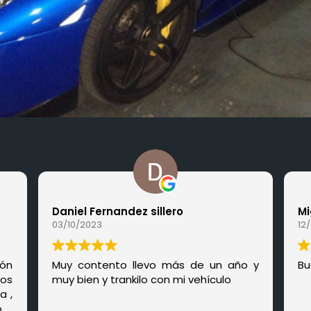
Daniel Fernandez sillero
Mi
03/10/2023
12
ión
Muy contento llevo más de un año y
Bu
os
muy bien y trankilo con mi vehículo
a ,