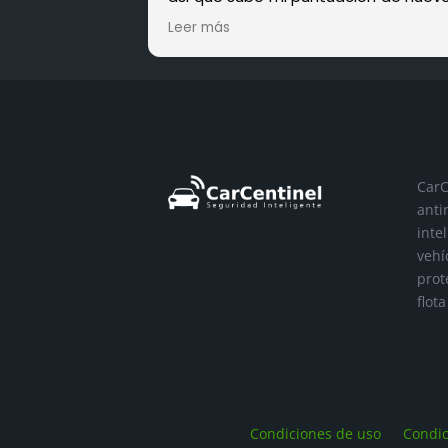
5 estrellas.
Leer más
Soy usuario desde que carcentin
existe, siempre traté con Gorka ( A 
de hoy inaccesible) El caso es que
llamado en múltiples ocasiones p
decirles que no me funciona bien,
coche no se localiza, no regist
trayectos, da ubicaciones que no 
lógicas, saltan avisos de vehículo e
CarC
siendo remolcado y un largo etcétera
anti
En todas mis llamadas se han limit
inte
a hacer un volcado de información
vehí
su base de datos y de repen
prot
aparecen 20 o 30 mensaj
flot
atrasadisimos, pero nunca nad
ofrece algún tipo de explicación, el c
que a fecha de hoy NO ES NADA FIAB
a mi hijo que lo tiene también en
coche le pasa algo parecido, será 
han ido saturando su sistema
Condiciones de uso
Condic
olvidando su calidad?