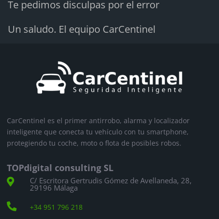
Te pedimos disculpas por el error
Un saludo. El equipo CarCentinel
CarCentinel es el primer antirrobo, alarma y localizador
inteligente que conecta tu vehículo con tu smartphone,
protegiendo tu coche, moto o flota de posibles robos.
TOPdigital consulting SL
C/ Escritora Gertrudis Gómez de Avellaneda, 28,

29196 Málaga

+34 951 796 218