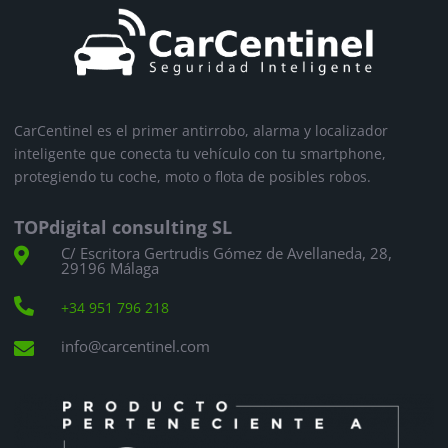
CarCentinel es el primer antirrobo, alarma y localizador
inteligente que conecta tu vehículo con tu smartphone,
protegiendo tu coche, moto o flota de posibles robos.
TOPdigital consulting SL
C/ Escritora Gertrudis Gómez de Avellaneda, 28,

29196 Málaga

+34 951 796 218
info@carcentinel.com
