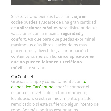
Si este verano piensas hacer un
viaje en
coche
puedes ayudarte de una gran cantidad
de
aplicaciones móviles
para disfrutar de tus
vacaciones con la máxima
seguridad y
confort
. Así que para que puedas exprimir al
máximo tus días libres, haciéndolos más
placenteros y divertidos, a continuación te
contamos cuáles son las
cinco aplicaciones
que no pueden faltar en tu teléfono
móvil
este verano.
CarCentinel
Gracias a la app y conjuntamente con
tu
dispositivo CarCentinel
podrás conocer el
estado de tu vehículo en todo momento,
localización, si está en movimiento, parado,
remolcado o si está sufriendo algún intento de
robo. Además, podrás gestionar los