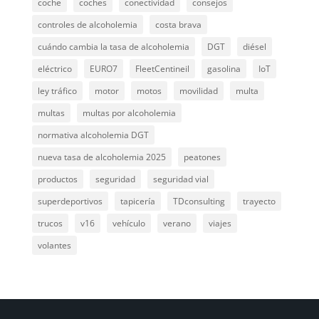
coche
coches
conectividad
consejos
controles de alcoholemia
costa brava
cuándo cambia la tasa de alcoholemia
DGT
diésel
eléctrico
EURO7
FleetCentineil
gasolina
IoT
ley tráfico
motor
motos
movilidad
multa
multas
multas por alcoholemia
normativa alcoholemia DGT
nueva tasa de alcoholemia 2025
peatones
productos
seguridad
seguridad vial
superdeportivos
tapicería
TDconsulting
trayecto
trucos
v16
vehículo
verano
viajes
volantes