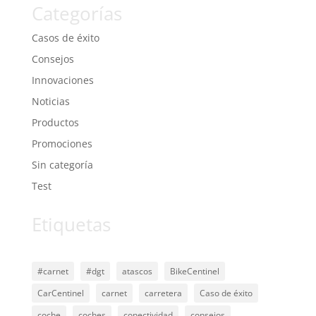
Categorías
Casos de éxito
Consejos
Innovaciones
Noticias
Productos
Promociones
Sin categoría
Test
Etiquetas
#carnet
#dgt
atascos
BikeCentinel
CarCentinel
carnet
carretera
Caso de éxito
coche
coches
conectividad
consejos