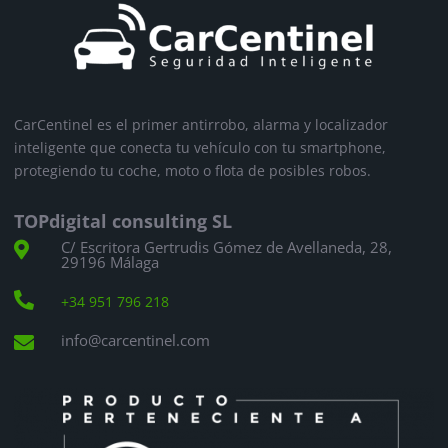
CarCentinel es el primer antirrobo, alarma y localizador
inteligente que conecta tu vehículo con tu smartphone,
protegiendo tu coche, moto o flota de posibles robos.
TOPdigital consulting SL
C/ Escritora Gertrudis Gómez de Avellaneda, 28,

29196 Málaga

+34 951 796 218
info@carcentinel.com
