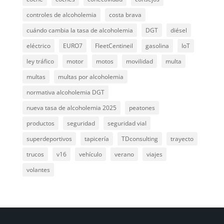
controles de alcoholemia
costa brava
cuándo cambia la tasa de alcoholemia
DGT
diésel
eléctrico
EURO7
FleetCentineil
gasolina
IoT
ley tráfico
motor
motos
movilidad
multa
multas
multas por alcoholemia
normativa alcoholemia DGT
nueva tasa de alcoholemia 2025
peatones
productos
seguridad
seguridad vial
superdeportivos
tapicería
TDconsulting
trayecto
trucos
v16
vehículo
verano
viajes
volantes