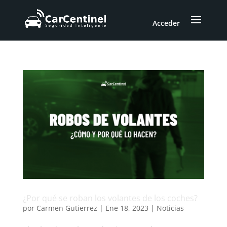
Acceder
¿Por qué se roban los volantes de los coches?
por
Carmen Gutierrez
|
Ene 18, 2023
|
Noticias