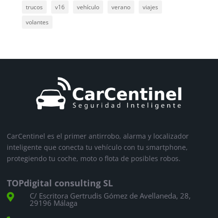
trucos
v16
vehículo
verano
viajes
volantes
CarCentinel es el primer antirrobo, alarma y localizador
inteligente que conecta tu vehículo con tu smartphone,
protegiendo tu coche, moto o flota de posibles robos.
TOPdigital consulting SL
C/ Escritora Gertrudis Gómez de Avellaneda, 28,

29196 Málaga