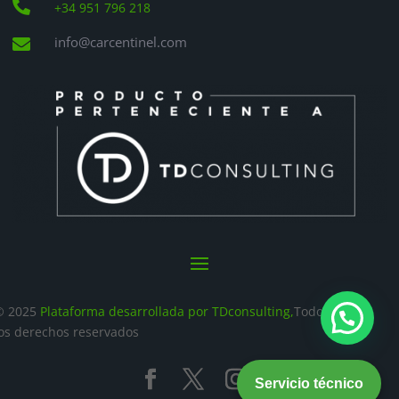

+34 951 796 218
info@carcentinel.com

© 2025
Plataforma desarrollada por TDconsulting,
Todos
los derechos reservados
Servicio técnico