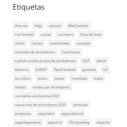
Etiquetas
#carnet
#dgt
atascos
BikeCentinel
CarCentinel
carnet
carretera
Caso de éxito
coche
coches
conectividad
consejos
controles de alcoholemia
costa brava
cuándo cambia la tasa de alcoholemia
DGT
diésel
eléctrico
EURO7
FleetCentineil
gasolina
IoT
ley tráfico
motor
motos
movilidad
multa
multas
multas por alcoholemia
normativa alcoholemia DGT
nueva tasa de alcoholemia 2025
peatones
productos
seguridad
seguridad vial
superdeportivos
tapicería
TDconsulting
trayecto