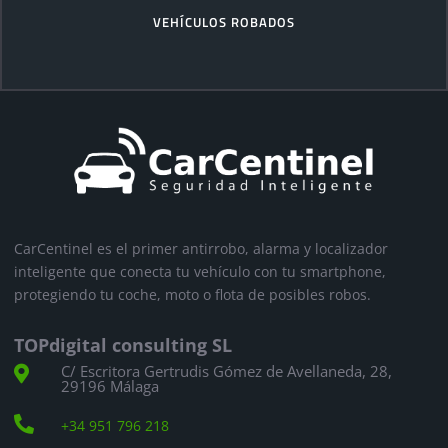
VEHÍCULOS ROBADOS
CarCentinel es el primer antirrobo, alarma y localizador
inteligente que conecta tu vehículo con tu smartphone,
protegiendo tu coche, moto o flota de posibles robos.
TOPdigital consulting SL
C/ Escritora Gertrudis Gómez de Avellaneda, 28,

29196 Málaga

+34 951 796 218