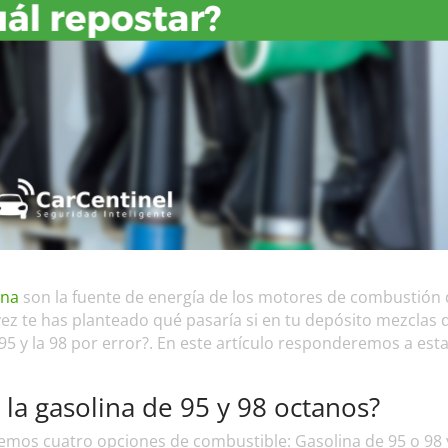
lina
son la fuente de energía de los motores de combustión
ez te has planteado qué pasaría si en tu depósito mezclas 
95 y la 98 por error?. En este artículo responderemos a esta
 la gasolina de 95 y 98 octanos?
emos cuatro opciones de combustible: Gasolina de 95 o 98 