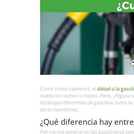
Como todos sabemos, el
diésel o la gaso
nuestros coches o motos. Pero, ¿Alguna v
octanajes diferentes de gasolina como la 
otras cuestiones.
¿Qué diferencia hay entre
Por norma general en las gasolineras ten