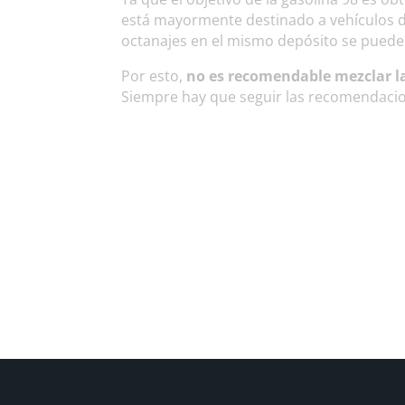
está mayormente destinado a vehículos d
octanajes en el mismo depósito se puede a
Por esto,
no es recomendable mezclar la
Siempre hay que seguir las recomendacio