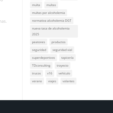
multa
multas
multas por alcoholemia
mas.
normativa alcoholemia DGT
nueva tasa de alcoholemia
2025
peatones
productos
seguridad
seguridad vial
superdeportivos
tapicería
TDconsulting
trayecto
trucos
v16
vehículo
verano
viajes
volantes