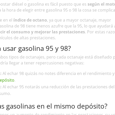
ostar diésel o gasolina es fácil puesto que es
según el mot
la hora de elegir entre gasolina 95 o 98 la cosa se complica
e en el
índice de octano
, ya que a mayor octanaje, mayor
solina de 98 tiene menos azufre que la 95, lo que ayudará 
ducir el consumo y mejorar las prestaciones
. Por estas raz
hículos de altas prestaciones.
 usar gasolina 95 y 98?
ambos tipos de octanajes, pero cada octanaje está diseñado 
dría llegar a tener repercusiones negativas:
:
Al echar 98 quizás no notes diferencia en el rendimiento y
epósito
.
8:
Al echar 95 notarás una reducción de las prestaciones del
nsumo.
s gasolinas en el mismo depósito?
obtener un aumento de rendimiento en las prestaciones, su u