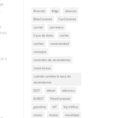
or
.
#carnet
#dgt
atascos
BikeCentinel
CarCentinel
a
carnet
carretera
ones
Caso de éxito
coche
coches
conectividad
consejos
para
controles de alcoholemia
costa brava
cuándo cambia la tasa de
alcoholemia
DGT
diésel
eléctrico
EURO7
FleetCentineil
gasolina
IoT
ley tráfico
motor
motos
movilidad
so