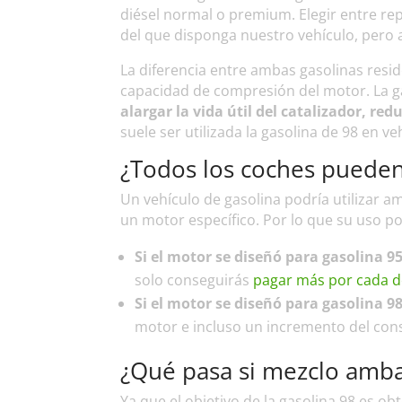
diésel normal o premium. Elegir entre rep
del que disponga nuestro vehículo, pero a 
La diferencia entre ambas gasolinas resid
capacidad de compresión del motor. La ga
alargar la vida útil del catalizador, re
suele ser utilizada la gasolina de 98 en ve
¿Todos los coches pueden
Un vehículo de gasolina podría utilizar 
un motor específico. Por lo que su uso po
Si el motor se diseñó para gasolina 95
solo conseguirás
pagar más por cada d
Si el motor se diseñó para gasolina 9
motor e incluso un incremento del co
¿Qué pasa si mezclo amba
Ya que el objetivo de la gasolina 98 es 