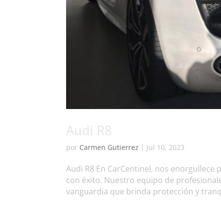
Audi R8
por
Carmen Gutierrez
|
Jul 10, 2023
Audi R8 En CarCentinel, nos enorgullece 
con éxito. Nuestro equipo de profesiona
vanguardia que brinda protección y tranqu