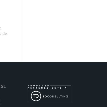
o
d de
 SL
s
,