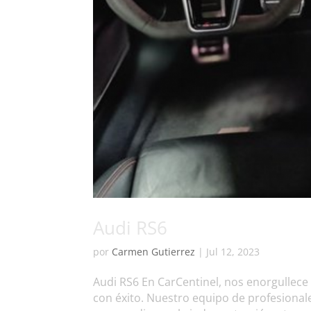
Audi RS6
por
Carmen Gutierrez
|
Jul 12, 2023
Audi RS6 En CarCentinel, nos enorgullece
con éxito. Nuestro equipo de profesiona