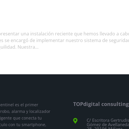
presentar una instalación reciente que hemos llevado a cab
les se encargó de implementar nuestro sistema de segurida
ilidad. Nuestra...
TOPdigital consulting
entinel es el primer
rrobo, alarma y localizador
ligente que conecta tu
C/ Escritora Gertrudi

Gómez de Avellaneda
culo con tu smartphone,
28, 29196 Málaga