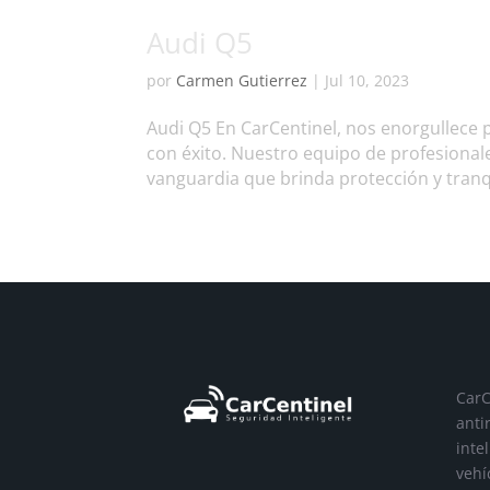
Audi Q5
por
Carmen Gutierrez
|
Jul 10, 2023
Audi Q5 En CarCentinel, nos enorgullece 
con éxito. Nuestro equipo de profesiona
vanguardia que brinda protección y tranqu
CarC
anti
inte
vehí