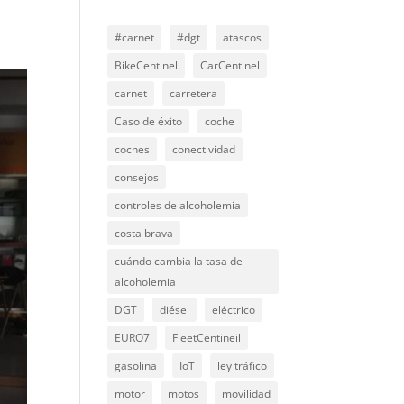
#carnet
#dgt
atascos
BikeCentinel
CarCentinel
carnet
carretera
Caso de éxito
coche
coches
conectividad
consejos
controles de alcoholemia
costa brava
cuándo cambia la tasa de
alcoholemia
DGT
diésel
eléctrico
EURO7
FleetCentineil
gasolina
IoT
ley tráfico
motor
motos
movilidad