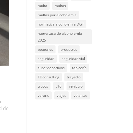
multa
multas
multas por alcoholemia
normativa alcoholemia DGT
nueva tasa de alcoholemia
2025
peatones
productos
seguridad
seguridad vial
superdeportivos
tapicería
TDconsulting
trayecto
trucos
v16
vehículo
verano
viajes
volantes
o
d de