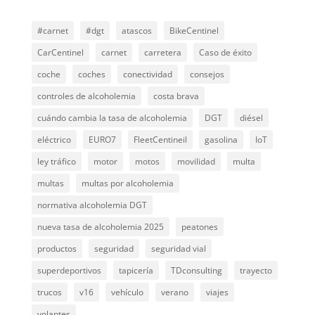
#carnet
#dgt
atascos
BikeCentinel
CarCentinel
carnet
carretera
Caso de éxito
coche
coches
conectividad
consejos
controles de alcoholemia
costa brava
cuándo cambia la tasa de alcoholemia
DGT
diésel
eléctrico
EURO7
FleetCentineil
gasolina
IoT
ley tráfico
motor
motos
movilidad
multa
multas
multas por alcoholemia
normativa alcoholemia DGT
nueva tasa de alcoholemia 2025
peatones
productos
seguridad
seguridad vial
superdeportivos
tapicería
TDconsulting
trayecto
trucos
v16
vehículo
verano
viajes
volantes