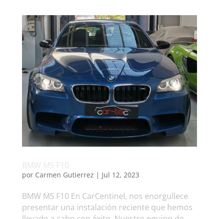
BMW M5 F10
por
Carmen Gutierrez
|
Jul 12, 2023
BMW M5 F10 En CarCentinel, nos enorgullece
presentar una instalación reciente que hemos
llevado a cabo con éxito. Nuestro equipo de