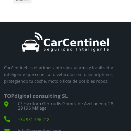
CarCentinel es el primer antirrobo, alarma y localizador
inteligente que conecta tu vehículo con tu smartphone,
protegiendo tu coche, moto o flota de posibles robos.
TOPdigital consulting SL
C/ Escritora Gertrudis Gómez de Avellaneda, 28,

29196 Málaga

+34 951 796 218
info@carcentinel.com