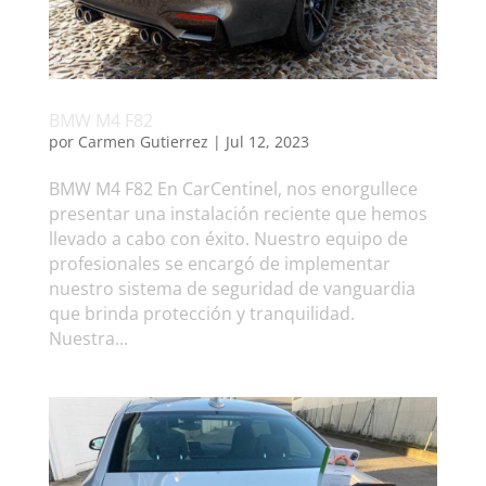
BMW M4 F82
por
Carmen Gutierrez
|
Jul 12, 2023
BMW M4 F82 En CarCentinel, nos enorgullece
presentar una instalación reciente que hemos
llevado a cabo con éxito. Nuestro equipo de
profesionales se encargó de implementar
nuestro sistema de seguridad de vanguardia
que brinda protección y tranquilidad.
Nuestra...