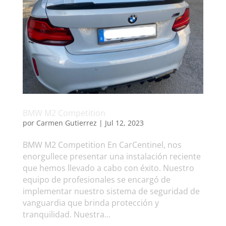
BMW M2 Competition
por
Carmen Gutierrez
|
Jul 12, 2023
BMW M2 Competition En CarCentinel, nos
enorgullece presentar una instalación reciente
que hemos llevado a cabo con éxito. Nuestro
equipo de profesionales se encargó de
implementar nuestro sistema de seguridad de
vanguardia que brinda protección y
tranquilidad. Nuestra...