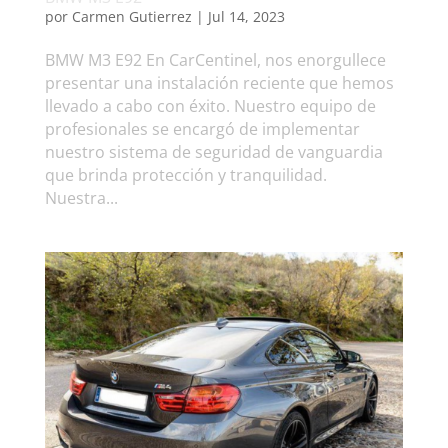
por
Carmen Gutierrez
|
Jul 14, 2023
BMW M3 E92 En CarCentinel, nos enorgullece
presentar una instalación reciente que hemos
llevado a cabo con éxito. Nuestro equipo de
profesionales se encargó de implementar
nuestro sistema de seguridad de vanguardia
que brinda protección y tranquilidad.
Nuestra...